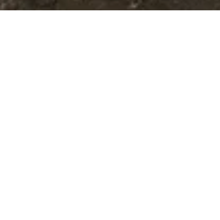
会員になりたい方
おおむね６０才以上の方で、健康で働く意欲のある方な
ら、どなたでも会員になれます。「自主・自立、共働・
共助」の理念のもとに、自分の体力・能力、希望に応じ
て働くことができます。